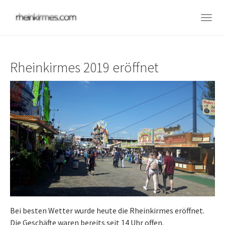
Skip
to
Togg
main
navig
content
Rheinkirmes 2019 eröffnet
Bei besten Wetter wurde heute die Rheinkirmes eröffnet.
Die Geschäfte waren bereits seit 14 Uhr offen.