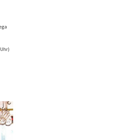
Vega
 Uhr)