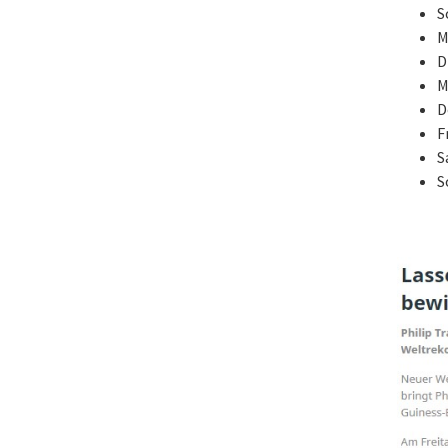
S
M
D
M
D
F
S
S