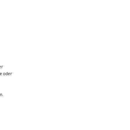
er
te oder
n.