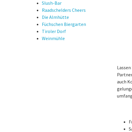
Slush-Bar
Raadschelders Cheers
Die Almhütte
Füchschen Biergarten
Tiroler Dorf
Weinmühle
Lassen 
Partner
auch Ko
gelunge
umfangr
F
S