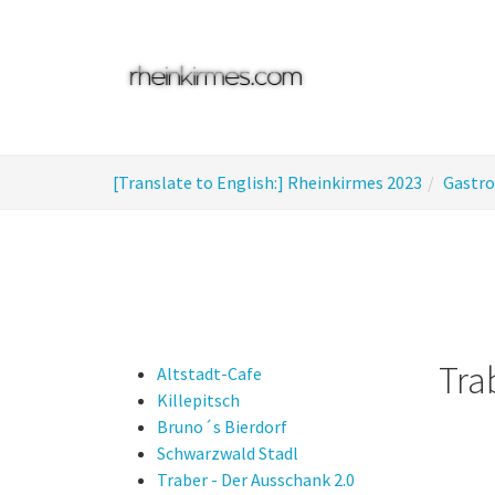
Skip
to
main
content
You
[Translate to English:] Rheinkirmes 2023
Gastr
are
here:
Tra
Altstadt-Cafe
Killepitsch
Bruno´s Bierdorf
Schwarzwald Stadl
Traber - Der Ausschank 2.0